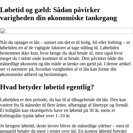
Løbetid og gæld: Sådan påvirker
varigheden din økonomiske tankegang
Når du optager et lån – uanset om det er til bolig, bil eller forbrug – er
løbetiden en af de vigtigste faktorer at tage stilling til. Løbetiden
bestemmer ikke kun, hvor længe du skal betale af, men også hvor
meget du i sidste ende kommer til at betale. Den påvirker både din
månedlige økonomi og din måde at tænke om gæld på. I denne artikel
ser vi nærmere på, hvordan varigheden af et lån kan forme din
økonomiske adfærd og beslutninger.
Hvad betyder løbetid egentlig?
Løbetiden er den periode, du har til at tilbagebetale dit lån. Den kan
variere fra få måneder til flere årtier, afhængigt af lånetype og formål.
Et boliglån kan eksempelvis have en løbetid på 30 år, mens et
forbrugslån typisk løber over 1–10 år.
Jo længere løbetid, desto lavere bliver de månedlige ydelser – men til
gengæld betaler du mere i renter over tid. En kortere løbetid betyder