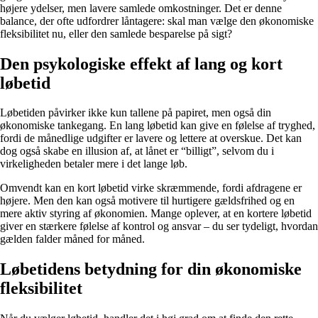
højere ydelser, men lavere samlede omkostninger. Det er denne
balance, der ofte udfordrer låntagere: skal man vælge den økonomiske
fleksibilitet nu, eller den samlede besparelse på sigt?
Den psykologiske effekt af lang og kort
løbetid
Løbetiden påvirker ikke kun tallene på papiret, men også din
økonomiske tankegang. En lang løbetid kan give en følelse af tryghed,
fordi de månedlige udgifter er lavere og lettere at overskue. Det kan
dog også skabe en illusion af, at lånet er “billigt”, selvom du i
virkeligheden betaler mere i det lange løb.
Omvendt kan en kort løbetid virke skræmmende, fordi afdragene er
højere. Men den kan også motivere til hurtigere gældsfrihed og en
mere aktiv styring af økonomien. Mange oplever, at en kortere løbetid
giver en stærkere følelse af kontrol og ansvar – du ser tydeligt, hvordan
gælden falder måned for måned.
Løbetidens betydning for din økonomiske
fleksibilitet