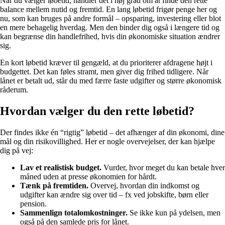
Når du vælger løbetid, handler det i høj grad om at finde den rette
balance mellem nutid og fremtid. En lang løbetid frigør penge her og
nu, som kan bruges på andre formål – opsparing, investering eller blot
en mere behagelig hverdag. Men den binder dig også i længere tid og
kan begrænse din handlefrihed, hvis din økonomiske situation ændrer
sig.
En kort løbetid kræver til gengæld, at du prioriterer afdragene højt i
budgettet. Det kan føles stramt, men giver dig frihed tidligere. Når
lånet er betalt ud, står du med færre faste udgifter og større økonomisk
råderum.
Hvordan vælger du den rette løbetid?
Der findes ikke én “rigtig” løbetid – det afhænger af din økonomi, dine
mål og din risikovillighed. Her er nogle overvejelser, der kan hjælpe
dig på vej:
Lav et realistisk budget.
Vurder, hvor meget du kan betale hver
måned uden at presse økonomien for hårdt.
Tænk på fremtiden.
Overvej, hvordan din indkomst og
udgifter kan ændre sig over tid – fx ved jobskifte, børn eller
pension.
Sammenlign totalomkostninger.
Se ikke kun på ydelsen, men
også på den samlede pris for lånet.