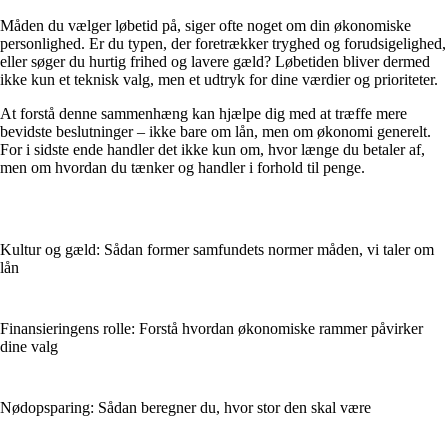
Måden du vælger løbetid på, siger ofte noget om din økonomiske
personlighed. Er du typen, der foretrækker tryghed og forudsigelighed,
eller søger du hurtig frihed og lavere gæld? Løbetiden bliver dermed
ikke kun et teknisk valg, men et udtryk for dine værdier og prioriteter.
At forstå denne sammenhæng kan hjælpe dig med at træffe mere
bevidste beslutninger – ikke bare om lån, men om økonomi generelt.
For i sidste ende handler det ikke kun om, hvor længe du betaler af,
men om hvordan du tænker og handler i forhold til penge.
Kultur og gæld: Sådan former samfundets normer måden, vi taler om
lån
Finansieringens rolle: Forstå hvordan økonomiske rammer påvirker
dine valg
Nødopsparing: Sådan beregner du, hvor stor den skal være