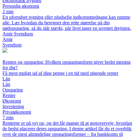
Økonomisk tryghed
Personlig økonomi
2 min
En uforudset regning eller pludselig indkomstnedgang kan ramme
alle. Lær hvordan du beregner den rette størrelse på din
nødopsparing, så du står stærkt, når livet tager en uventet drejning.
Amir Svendson
Amir
Svendson
Renten og opsparing: Hvilken opsparingsform giver bedst mening
for dig?
Få mest muligt ud af dine penge i en tid med stigende renter
Lån
Lån
Opsparing
Renter
Økonomi
Investering
Privatøkonomi
7 min
Renterne er på vej op, og det får mange til at genoverveje, hvordan
de bedst placerer deres opsparing. I denne artikel får du et overblik
over de mest almindelige opsparingsformer – fra bankkonto til