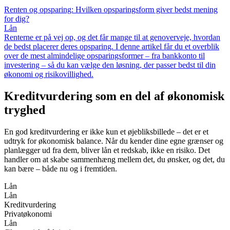
Renten og opsparing: Hvilken opsparingsform giver bedst mening
for dig?
Lån
Renterne er på vej op, og det får mange til at genoverveje, hvordan
de bedst placerer deres opsparing. I denne artikel får du et overblik
over de mest almindelige opsparingsformer – fra bankkonto til
investering – så du kan vælge den løsning, der passer bedst til din
økonomi og risikovillighed.
Kreditvurdering som en del af økonomisk
tryghed
En god kreditvurdering er ikke kun et øjebliksbillede – det er et
udtryk for økonomisk balance. Når du kender dine egne grænser og
planlægger ud fra dem, bliver lån et redskab, ikke en risiko. Det
handler om at skabe sammenhæng mellem det, du ønsker, og det, du
kan bære – både nu og i fremtiden.
Lån
Lån
Kreditvurdering
Privatøkonomi
Lån