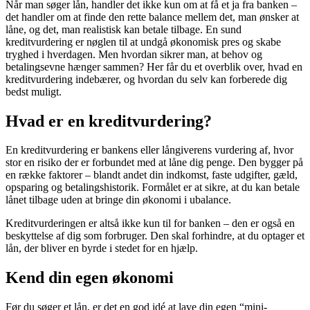
Når man søger lån, handler det ikke kun om at få et ja fra banken –
det handler om at finde den rette balance mellem det, man ønsker at
låne, og det, man realistisk kan betale tilbage. En sund
kreditvurdering er nøglen til at undgå økonomisk pres og skabe
tryghed i hverdagen. Men hvordan sikrer man, at behov og
betalingsevne hænger sammen? Her får du et overblik over, hvad en
kreditvurdering indebærer, og hvordan du selv kan forberede dig
bedst muligt.
Hvad er en kreditvurdering?
En kreditvurdering er bankens eller långiverens vurdering af, hvor
stor en risiko der er forbundet med at låne dig penge. Den bygger på
en række faktorer – blandt andet din indkomst, faste udgifter, gæld,
opsparing og betalingshistorik. Formålet er at sikre, at du kan betale
lånet tilbage uden at bringe din økonomi i ubalance.
Kreditvurderingen er altså ikke kun til for banken – den er også en
beskyttelse af dig som forbruger. Den skal forhindre, at du optager et
lån, der bliver en byrde i stedet for en hjælp.
Kend din egen økonomi
Før du søger et lån, er det en god idé at lave din egen “mini-