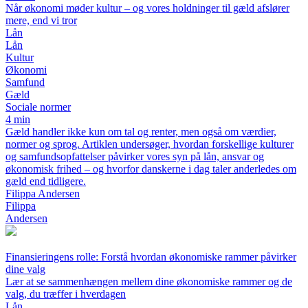
Når økonomi møder kultur – og vores holdninger til gæld afslører
mere, end vi tror
Lån
Lån
Kultur
Økonomi
Samfund
Gæld
Sociale normer
4 min
Gæld handler ikke kun om tal og renter, men også om værdier,
normer og sprog. Artiklen undersøger, hvordan forskellige kulturer
og samfundsopfattelser påvirker vores syn på lån, ansvar og
økonomisk frihed – og hvorfor danskerne i dag taler anderledes om
gæld end tidligere.
Filippa Andersen
Filippa
Andersen
Finansieringens rolle: Forstå hvordan økonomiske rammer påvirker
dine valg
Lær at se sammenhængen mellem dine økonomiske rammer og de
valg, du træffer i hverdagen
Lån