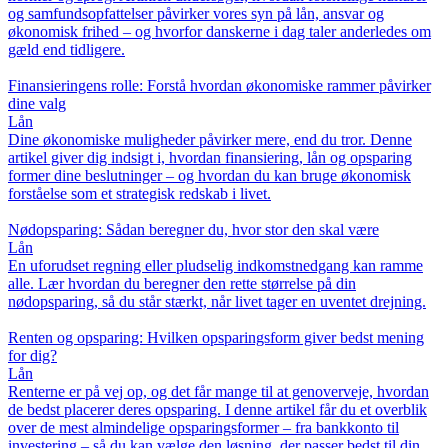
og samfundsopfattelser påvirker vores syn på lån, ansvar og
økonomisk frihed – og hvorfor danskerne i dag taler anderledes om
gæld end tidligere.
Finansieringens rolle: Forstå hvordan økonomiske rammer påvirker
dine valg
Lån
Dine økonomiske muligheder påvirker mere, end du tror. Denne
artikel giver dig indsigt i, hvordan finansiering, lån og opsparing
former dine beslutninger – og hvordan du kan bruge økonomisk
forståelse som et strategisk redskab i livet.
Nødopsparing: Sådan beregner du, hvor stor den skal være
Lån
En uforudset regning eller pludselig indkomstnedgang kan ramme
alle. Lær hvordan du beregner den rette størrelse på din
nødopsparing, så du står stærkt, når livet tager en uventet drejning.
Renten og opsparing: Hvilken opsparingsform giver bedst mening
for dig?
Lån
Renterne er på vej op, og det får mange til at genoverveje, hvordan
de bedst placerer deres opsparing. I denne artikel får du et overblik
over de mest almindelige opsparingsformer – fra bankkonto til
investering – så du kan vælge den løsning, der passer bedst til din