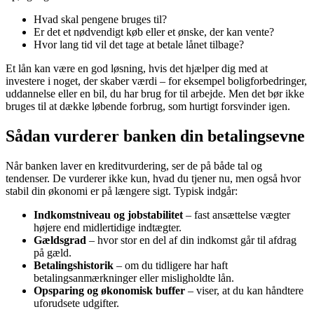
Hvad skal pengene bruges til?
Er det et nødvendigt køb eller et ønske, der kan vente?
Hvor lang tid vil det tage at betale lånet tilbage?
Et lån kan være en god løsning, hvis det hjælper dig med at
investere i noget, der skaber værdi – for eksempel boligforbedringer,
uddannelse eller en bil, du har brug for til arbejde. Men det bør ikke
bruges til at dække løbende forbrug, som hurtigt forsvinder igen.
Sådan vurderer banken din betalingsevne
Når banken laver en kreditvurdering, ser de på både tal og
tendenser. De vurderer ikke kun, hvad du tjener nu, men også hvor
stabil din økonomi er på længere sigt. Typisk indgår:
Indkomstniveau og jobstabilitet
– fast ansættelse vægter
højere end midlertidige indtægter.
Gældsgrad
– hvor stor en del af din indkomst går til afdrag
på gæld.
Betalingshistorik
– om du tidligere har haft
betalingsanmærkninger eller misligholdte lån.
Opsparing og økonomisk buffer
– viser, at du kan håndtere
uforudsete udgifter.