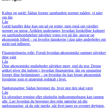
Kultur og gæld: Sådan former samfundets normer måden, vi taler
om lån
Lån
Gæld handler ikke kun om tal og renter, men også om værdier,
normer og sprog. Artiklen undersøger, hvordan forskellige kulturer
og samfundsopfattelser påvirker vores syn på lån, ansvar og
økonomisk frihed – og hvorfor danskerne i dag taler anderledes om
gæld end tidligere.
Finansieringens rolle: Forstå hvordan økonomiske rammer påvirker
dine valg
Lån
Dine økonomiske muligheder påvirker mere, end du tror. Denne
artikel giver dig indsigt i, hvordan finansiering, lån og opsparing
former dine beslutninger – og hvordan du kan bruge økonomisk
forståelse som et strategisk redskab i livet.
Nødopsparing: Sådan beregner du, hvor stor den skal være
Lån
En uforudset regning eller pludselig indkomstnedgang kan ramme
alle. Lær hvordan du beregner den rette størrelse på din
nødopsparing, så du står stærkt, når livet tager en uventet drejning.