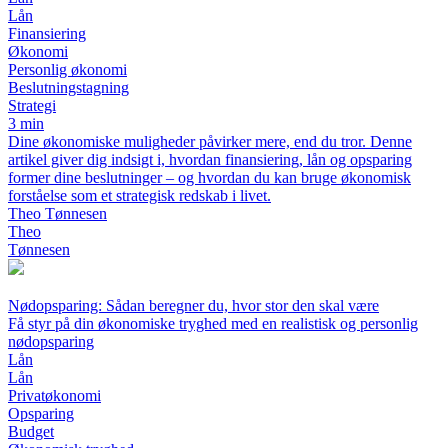
Lån
Finansiering
Økonomi
Personlig økonomi
Beslutningstagning
Strategi
3 min
Dine økonomiske muligheder påvirker mere, end du tror. Denne
artikel giver dig indsigt i, hvordan finansiering, lån og opsparing
former dine beslutninger – og hvordan du kan bruge økonomisk
forståelse som et strategisk redskab i livet.
Theo Tønnesen
Theo
Tønnesen
Nødopsparing: Sådan beregner du, hvor stor den skal være
Få styr på din økonomiske tryghed med en realistisk og personlig
nødopsparing
Lån
Lån
Privatøkonomi
Opsparing
Budget