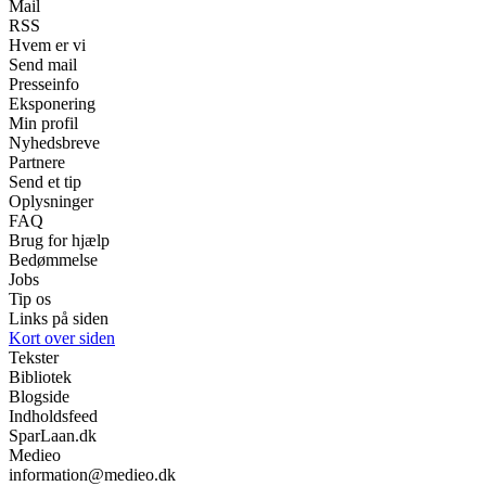
Mail
RSS
Hvem er vi
Send mail
Presseinfo
Eksponering
Min profil
Nyhedsbreve
Partnere
Send et tip
Oplysninger
FAQ
Brug for hjælp
Bedømmelse
Jobs
Tip os
Links på siden
Kort over siden
Tekster
Bibliotek
Blogside
Indholdsfeed
SparLaan.dk
Medieo
information@medieo.dk