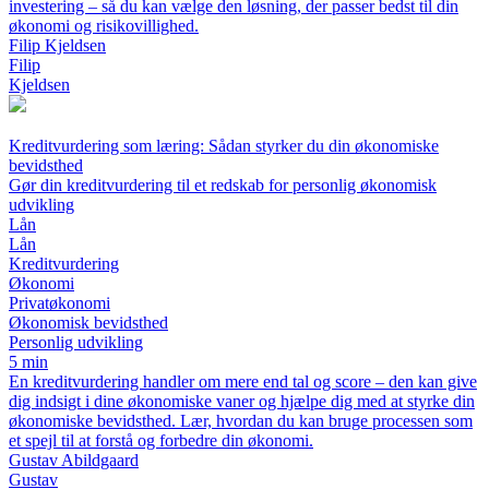
investering – så du kan vælge den løsning, der passer bedst til din
økonomi og risikovillighed.
Filip Kjeldsen
Filip
Kjeldsen
Kreditvurdering som læring: Sådan styrker du din økonomiske
bevidsthed
Gør din kreditvurdering til et redskab for personlig økonomisk
udvikling
Lån
Lån
Kreditvurdering
Økonomi
Privatøkonomi
Økonomisk bevidsthed
Personlig udvikling
5 min
En kreditvurdering handler om mere end tal og score – den kan give
dig indsigt i dine økonomiske vaner og hjælpe dig med at styrke din
økonomiske bevidsthed. Lær, hvordan du kan bruge processen som
et spejl til at forstå og forbedre din økonomi.
Gustav Abildgaard
Gustav