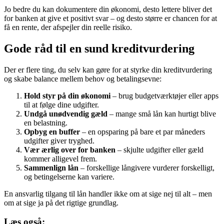
Jo bedre du kan dokumentere din økonomi, desto lettere bliver det
for banken at give et positivt svar – og desto større er chancen for at
få en rente, der afspejler din reelle risiko.
Gode råd til en sund kreditvurdering
Der er flere ting, du selv kan gøre for at styrke din kreditvurdering
og skabe balance mellem behov og betalingsevne:
Hold styr på din økonomi
– brug budgetværktøjer eller apps
til at følge dine udgifter.
Undgå unødvendig gæld
– mange små lån kan hurtigt blive
en belastning.
Opbyg en buffer
– en opsparing på bare et par måneders
udgifter giver tryghed.
Vær ærlig over for banken
– skjulte udgifter eller gæld
kommer alligevel frem.
Sammenlign lån
– forskellige långivere vurderer forskelligt,
og betingelserne kan variere.
En ansvarlig tilgang til lån handler ikke om at sige nej til alt – men
om at sige ja på det rigtige grundlag.
Læs også: