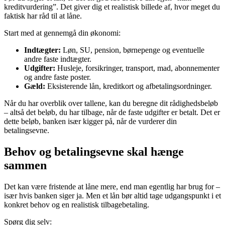
kreditvurdering”. Det giver dig et realistisk billede af, hvor meget du
faktisk har råd til at låne.
Start med at gennemgå din økonomi:
Indtægter:
Løn, SU, pension, børnepenge og eventuelle
andre faste indtægter.
Udgifter:
Husleje, forsikringer, transport, mad, abonnementer
og andre faste poster.
Gæld:
Eksisterende lån, kreditkort og afbetalingsordninger.
Når du har overblik over tallene, kan du beregne dit rådighedsbeløb
– altså det beløb, du har tilbage, når de faste udgifter er betalt. Det er
dette beløb, banken især kigger på, når de vurderer din
betalingsevne.
Behov og betalingsevne skal hænge
sammen
Det kan være fristende at låne mere, end man egentlig har brug for –
især hvis banken siger ja. Men et lån bør altid tage udgangspunkt i et
konkret behov og en realistisk tilbagebetaling.
Spørg dig selv: