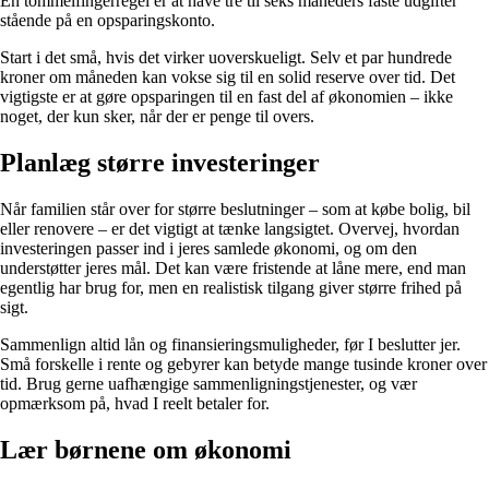
En tommelfingerregel er at have tre til seks måneders faste udgifter
stående på en opsparingskonto.
Start i det små, hvis det virker uoverskueligt. Selv et par hundrede
kroner om måneden kan vokse sig til en solid reserve over tid. Det
vigtigste er at gøre opsparingen til en fast del af økonomien – ikke
noget, der kun sker, når der er penge til overs.
Planlæg større investeringer
Når familien står over for større beslutninger – som at købe bolig, bil
eller renovere – er det vigtigt at tænke langsigtet. Overvej, hvordan
investeringen passer ind i jeres samlede økonomi, og om den
understøtter jeres mål. Det kan være fristende at låne mere, end man
egentlig har brug for, men en realistisk tilgang giver større frihed på
sigt.
Sammenlign altid lån og finansieringsmuligheder, før I beslutter jer.
Små forskelle i rente og gebyrer kan betyde mange tusinde kroner over
tid. Brug gerne uafhængige sammenligningstjenester, og vær
opmærksom på, hvad I reelt betaler for.
Lær børnene om økonomi