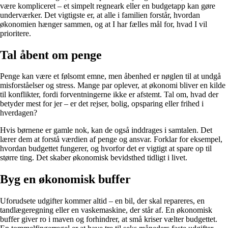
være kompliceret – et simpelt regneark eller en budgetapp kan gøre
underværker. Det vigtigste er, at alle i familien forstår, hvordan
økonomien hænger sammen, og at I har fælles mål for, hvad I vil
prioritere.
Tal åbent om penge
Penge kan være et følsomt emne, men åbenhed er nøglen til at undgå
misforståelser og stress. Mange par oplever, at økonomi bliver en kilde
til konflikter, fordi forventningerne ikke er afstemt. Tal om, hvad der
betyder mest for jer – er det rejser, bolig, opsparing eller frihed i
hverdagen?
Hvis børnene er gamle nok, kan de også inddrages i samtalen. Det
lærer dem at forstå værdien af penge og ansvar. Forklar for eksempel,
hvordan budgettet fungerer, og hvorfor det er vigtigt at spare op til
større ting. Det skaber økonomisk bevidsthed tidligt i livet.
Byg en økonomisk buffer
Uforudsete udgifter kommer altid – en bil, der skal repareres, en
tandlægeregning eller en vaskemaskine, der står af. En økonomisk
buffer giver ro i maven og forhindrer, at små kriser vælter budgettet.