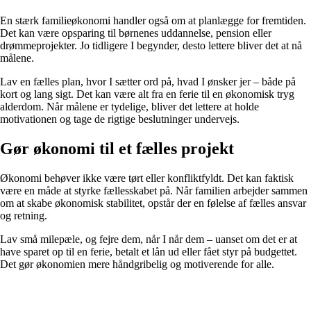
En stærk familieøkonomi handler også om at planlægge for fremtiden.
Det kan være opsparing til børnenes uddannelse, pension eller
drømmeprojekter. Jo tidligere I begynder, desto lettere bliver det at nå
målene.
Lav en fælles plan, hvor I sætter ord på, hvad I ønsker jer – både på
kort og lang sigt. Det kan være alt fra en ferie til en økonomisk tryg
alderdom. Når målene er tydelige, bliver det lettere at holde
motivationen og tage de rigtige beslutninger undervejs.
Gør økonomi til et fælles projekt
Økonomi behøver ikke være tørt eller konfliktfyldt. Det kan faktisk
være en måde at styrke fællesskabet på. Når familien arbejder sammen
om at skabe økonomisk stabilitet, opstår der en følelse af fælles ansvar
og retning.
Lav små milepæle, og fejre dem, når I når dem – uanset om det er at
have sparet op til en ferie, betalt et lån ud eller fået styr på budgettet.
Det gør økonomien mere håndgribelig og motiverende for alle.