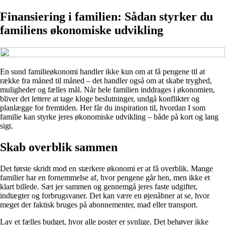
Finansiering i familien: Sådan styrker du
familiens økonomiske udvikling
En sund familieøkonomi handler ikke kun om at få pengene til at
række fra måned til måned – det handler også om at skabe tryghed,
muligheder og fælles mål. Når hele familien inddrages i økonomien,
bliver det lettere at tage kloge beslutninger, undgå konflikter og
planlægge for fremtiden. Her får du inspiration til, hvordan I som
familie kan styrke jeres økonomiske udvikling – både på kort og lang
sigt.
Skab overblik sammen
Det første skridt mod en stærkere økonomi er at få overblik. Mange
familier har en fornemmelse af, hvor pengene går hen, men ikke et
klart billede. Sæt jer sammen og gennemgå jeres faste udgifter,
indtægter og forbrugsvaner. Det kan være en øjenåbner at se, hvor
meget der faktisk bruges på abonnementer, mad eller transport.
Lav et fælles budget, hvor alle poster er synlige. Det behøver ikke