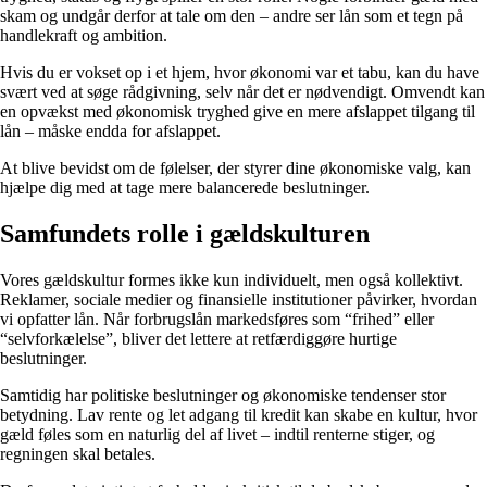
skam og undgår derfor at tale om den – andre ser lån som et tegn på
handlekraft og ambition.
Hvis du er vokset op i et hjem, hvor økonomi var et tabu, kan du have
svært ved at søge rådgivning, selv når det er nødvendigt. Omvendt kan
en opvækst med økonomisk tryghed give en mere afslappet tilgang til
lån – måske endda for afslappet.
At blive bevidst om de følelser, der styrer dine økonomiske valg, kan
hjælpe dig med at tage mere balancerede beslutninger.
Samfundets rolle i gældskulturen
Vores gældskultur formes ikke kun individuelt, men også kollektivt.
Reklamer, sociale medier og finansielle institutioner påvirker, hvordan
vi opfatter lån. Når forbrugslån markedsføres som “frihed” eller
“selvforkælelse”, bliver det lettere at retfærdiggøre hurtige
beslutninger.
Samtidig har politiske beslutninger og økonomiske tendenser stor
betydning. Lav rente og let adgang til kredit kan skabe en kultur, hvor
gæld føles som en naturlig del af livet – indtil renterne stiger, og
regningen skal betales.