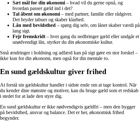
Sæt mål for din økonomi
– hvad vil du gerne opnå, og
hvordan passer gæld ind i det?
Tal åbent om økonomi
– med partner, familie eller rådgiver.
Det bryder tabuer og skaber klarhed.
Lån med bevidsthed
– spørg dig selv, om lånet skaber værdi på
lang sigt.
Fejr fremskridt
– hver gang du nedbringer gæld eller undgår et
unødvendigt lån, styrker du din økonomiske kultur.
Små ændringer i holdning og adfærd kan på sigt gøre en stor forskel –
ikke kun for din økonomi, men også for din mentale ro.
En sund gældskultur giver frihed
At forstå sin gældskultur handler i sidste ende om at tage kontrol. Når
du kender dine mønstre og motiver, kan du bruge gæld som et redskab
i stedet for at lade den styre dig.
En sund gældskultur er ikke nødvendigvis gældfri – men den bygger
på bevidsthed, ansvar og balance. Det er her, økonomisk frihed
begynder.