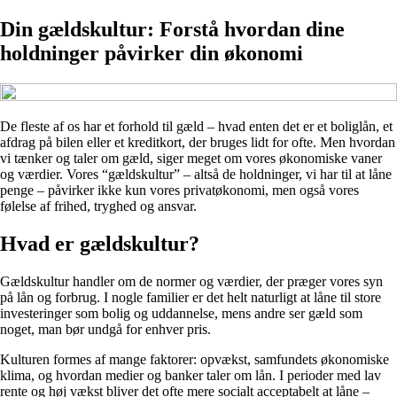
Din gældskultur: Forstå hvordan dine
holdninger påvirker din økonomi
De fleste af os har et forhold til gæld – hvad enten det er et boliglån, et
afdrag på bilen eller et kreditkort, der bruges lidt for ofte. Men hvordan
vi tænker og taler om gæld, siger meget om vores økonomiske vaner
og værdier. Vores “gældskultur” – altså de holdninger, vi har til at låne
penge – påvirker ikke kun vores privatøkonomi, men også vores
følelse af frihed, tryghed og ansvar.
Hvad er gældskultur?
Gældskultur handler om de normer og værdier, der præger vores syn
på lån og forbrug. I nogle familier er det helt naturligt at låne til store
investeringer som bolig og uddannelse, mens andre ser gæld som
noget, man bør undgå for enhver pris.
Kulturen formes af mange faktorer: opvækst, samfundets økonomiske
klima, og hvordan medier og banker taler om lån. I perioder med lav
rente og høj vækst bliver det ofte mere socialt acceptabelt at låne –