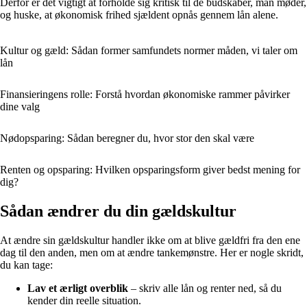
Derfor er det vigtigt at forholde sig kritisk til de budskaber, man møder,
og huske, at økonomisk frihed sjældent opnås gennem lån alene.
Kultur og gæld: Sådan former samfundets normer måden, vi taler om
lån
Finansieringens rolle: Forstå hvordan økonomiske rammer påvirker
dine valg
Nødopsparing: Sådan beregner du, hvor stor den skal være
Renten og opsparing: Hvilken opsparingsform giver bedst mening for
dig?
Sådan ændrer du din gældskultur
At ændre sin gældskultur handler ikke om at blive gældfri fra den ene
dag til den anden, men om at ændre tankemønstre. Her er nogle skridt,
du kan tage:
Lav et ærligt overblik
– skriv alle lån og renter ned, så du
kender din reelle situation.