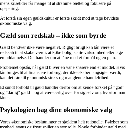
mens krisetider får mange til at stramme bæltet og fokusere på
opsparing.
At forstå sin egen gældskultur er første skridt mod at tage bevidste
økonomiske valg.
Gæld som redskab – ikke som byrde
Gæld behøver ikke være negativt. Rigtigt brugt kan lån være et
redskab til at skabe værdi: at købe bolig, starte virksomhed eller tage
en uddannelse. Det handler om at låne med et formål og en plan.
Problemet opstår, når gæld bliver en vane snarere end et middel. Hvis
lån bruges til at finansiere forbrug, der ikke skaber langsigtet værdi,
kan det føre til økonomisk stress og manglende handlefrihed.
Et sundt forhold til gæld handler derfor om at kende forskel på “god”
og “dårlig” gæld – og at være ærlig over for sig selv om, hvorfor man
låner.
Psykologien bag dine økonomiske valg
Vores økonomiske beslutninger er sjældent helt rationelle. Følelser som
tryghed, status og frygt spiller en stor rolle. Nogle forbinder gæld med